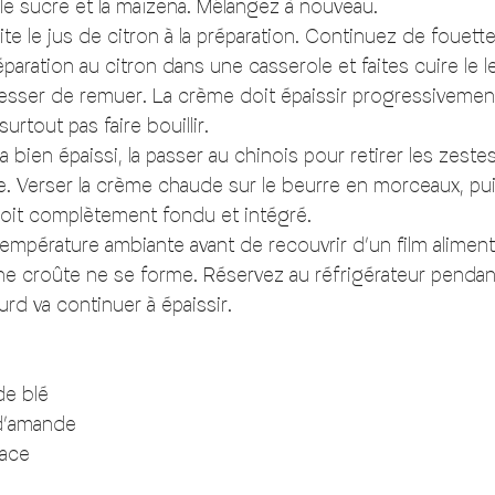
le sucre et la maïzena. Mélangez à nouveau. 
te le jus de citron à la préparation. Continuez de fouette
éparation au citron dans une casserole et faites cuire le 
esser de remuer. La crème doit épaissir progressivement
urtout pas faire bouillir.
 bien épaissi, la passer au chinois pour retirer les zeste
se. Verser la crème chaude sur le beurre en morceaux, pu
 soit complètement fondu et intégré.
 température ambiante avant de recouvrir d’un film aliment
ne croûte ne se forme. Réservez au réfrigérateur pendan
urd va continuer à épaissir. 
de blé
d’amande 
ace 