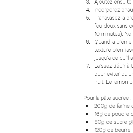
Ajoutez ensuite 
Incorporez ensui
Transvasez la pr
feu doux sans c
10 minutes). Ne s
Quand la crème a
texture bien lis
jusqu’à ce qu’il
Laissez tiédir à
pour éviter qu’u
nuit. Le lemon c
Pour la pâte sucrée
 : 
200g de farine 
16g de poudre 
80g de sucre gl
120g de beurre 