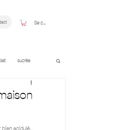
tact
Se connecter
lat
sucrée
 maison
bien acidulé. 