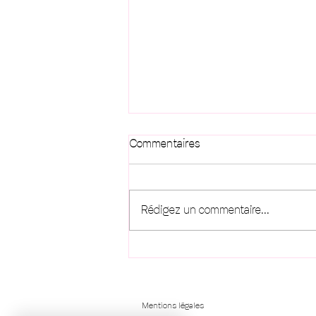
Commentaires
Rédigez un commentaire...
Banana bread aux dattes et
caramel d'amandes
Mentions légales