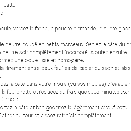
r battu 
el 
oule, versez la farine, la poudre d’amande, le sucre glace
le beurre coupé en petits morceaux. Sablez la pâte du b
e beurre soit complètement incorporé. Ajoutez ensuite l’
ormez une boule lisse et homogène. 
le finement entre deux feuilles de papier cuisson et lais
. 
ncez la pâte dans votre moule (ou vos moules) préalable
à la fourchette et replacez au frais quelques minutes ava
 à 160C. 
sortez la pâte et badigeonnez la légèrement d’œuf battu.
Retirer du four et laissez refroidir complètement. 