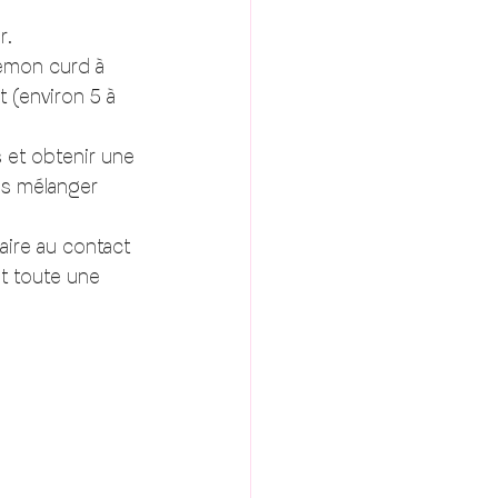
r. 
lemon curd à 
 (environ 5 à 
s et obtenir une 
is mélanger 
aire au contact 
t toute une 