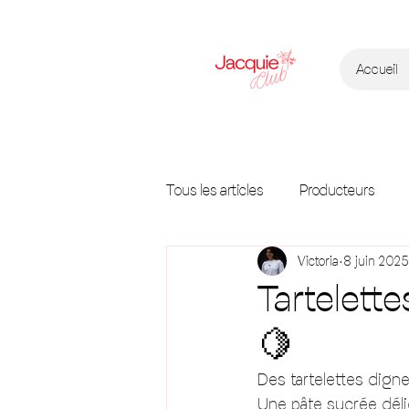
Accueil
Tous les articles
Producteurs
Victoria
8 juin 2025
fruits
légumes
pain
Tartelett
🍋
Des tartelettes dign
Une pâte sucrée déli