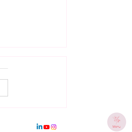
nie aux éclats de
mel