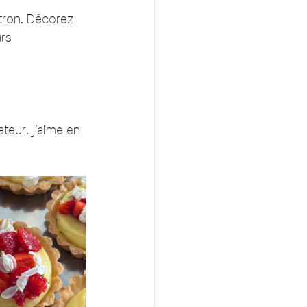
tron. Décorez 
rs 
teur. J’aime en 