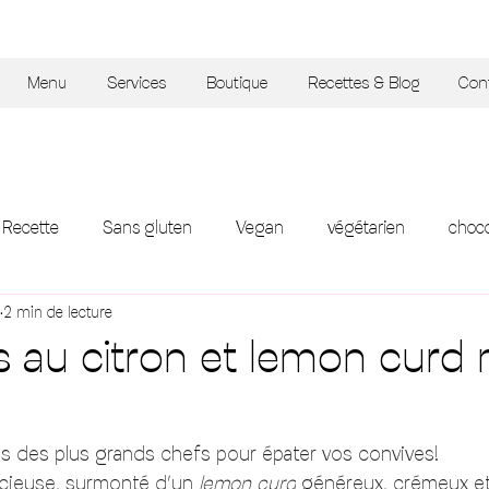
Menu
Services
Boutique
Recettes & Blog
Con
Recette
Sans gluten
Vegan
végétarien
choco
2 min de lecture
dessert
tarte
salade
petit-déjeuner
es au citron et lemon curd
es des plus grands chefs pour épater vos convives! 
cieuse, surmonté d’un 
lemon curd
 généreux, crémeux et 