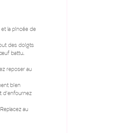
 et la pincée de 
out des doigts 
œuf battu. 
sez reposer au 
ment bien 
nt d’enfournez 
 Replacez au 