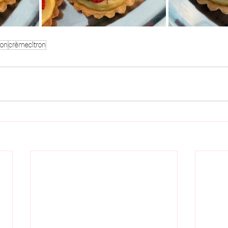
ron
crèmecitron