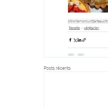
citron
lemoncurd
tarteaucit
Recette
végétarien
Posts récents