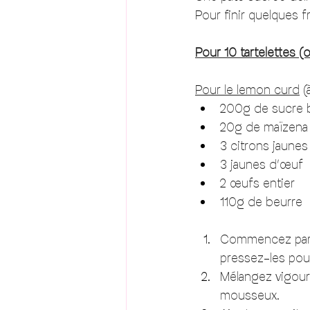
Pour finir quelques fr
Pour 10 tartelettes (
Pour le lemon curd
 (
200g de sucre b
20g de maïzena
3 citrons jaunes
3 jaunes d’œuf
2 œufs entier 
110g de beurre 
Commencez par ze
pressez-les pour 
Mélangez vigour
mousseux. 