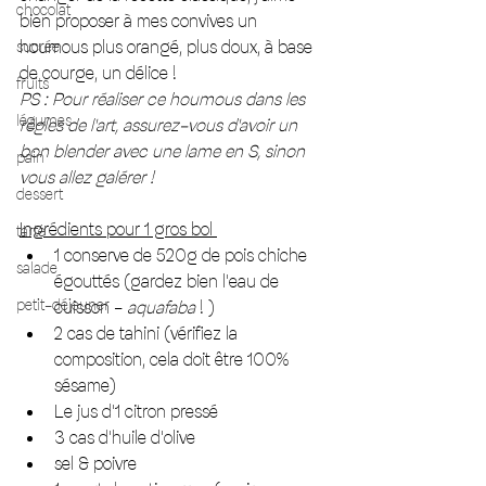
chocolat
bien proposer à mes convives un 
houmous plus orangé, plus doux, à base 
sucrée
de courge, un délice ! 
fruits
PS : Pour réaliser ce houmous dans les 
légumes
régles de l'art, assurez-vous d'avoir un 
bon blender avec une lame en S, sinon 
pain
vous allez galérer ! 
dessert
Ingrédients pour 1 gros bol 
tarte
1 conserve de 520g de pois chiche 
salade
égouttés (gardez bien l'eau de 
petit-déjeuner
cuisson - 
aquafaba 
! ) 
2 cas de tahini (vérifiez la 
composition, cela doit être 100% 
sésame) 
Le jus d'1 citron pressé 
3 cas d'huile d'olive 
sel & poivre 