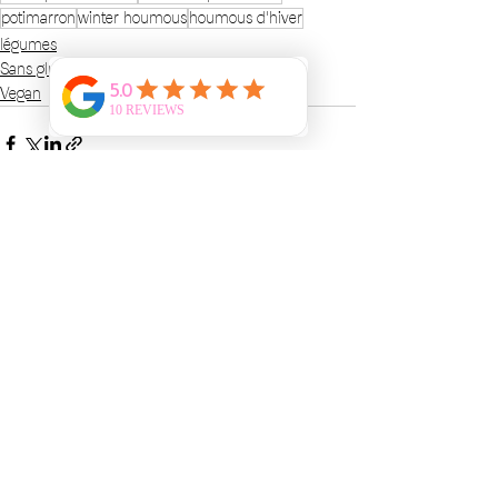
potimarron
winter houmous
houmous d'hiver
légumes
Sans gluten
Vegan
Voir tout
Posts récents