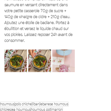
saumure en versant directement dans 
votre petite casserole 70g de sucre + 
140g de vinaigre de cidre + 210g d'eau. 
Ajoutez une étoile de badiane. Portez à 
ébullition et versez le liquide chaud sur 
vos pickles. Laissez reposer 24h avant de 
consommer.  
houmous
pois chiche
liban
lebanese houmous
chickepea houmous
houmous potimarron