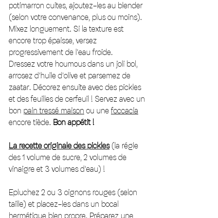
potimarron cuites, ajoutez-les au blender 
(selon votre convenance, plus ou moins). 
Mixez longuement. Si la texture est 
encore trop épaisse, versez 
progressivement de l'eau froide. 
Dressez votre houmous dans un joli bol, 
arrosez d'huile d'olive et parsemez de 
zaatar. Décorez ensuite avec des pickles 
et des feuilles de cerfeuil ! Servez avec un 
bon 
pain tressé maison
 ou une 
foccacia
encore tiède. 
Bon appétit ! 
La recette originale des pickles
 (la régle 
des 1 volume de sucre, 2 volumes de 
vinaigre et 3 volumes d'eau) ! 
Epluchez 2 ou 3 oignons rouges (selon 
taille) et placez-les dans un bocal 
hermétique bien propre. Préparez une 