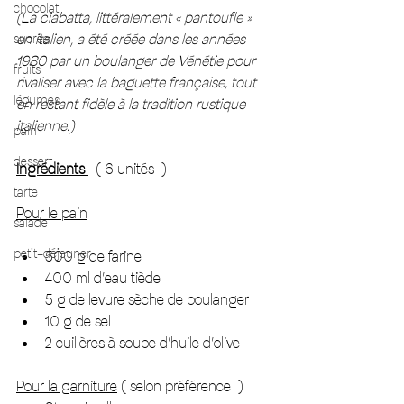
chocolat
(La ciabatta, littéralement « pantoufle » 
en italien, a été créée dans les années 
sucrée
1980 par un boulanger de Vénétie pour 
fruits
rivaliser avec la baguette française, tout 
légumes
en restant fidèle à la tradition rustique 
italienne.)
pain
dessert
Ingrédients 
( 6 unités  )
tarte
Pour le pain
salade
petit-déjeuner
500 g de farine
400 ml d’eau tiède
5 g de levure sèche de boulanger
10 g de sel
2 cuillères à soupe d’huile d’olive
Pour la garniture
 ( selon préférence  ) 