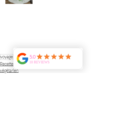
voyage
italie
sandwich
Recette
végétarien
Voir tout
Posts récents