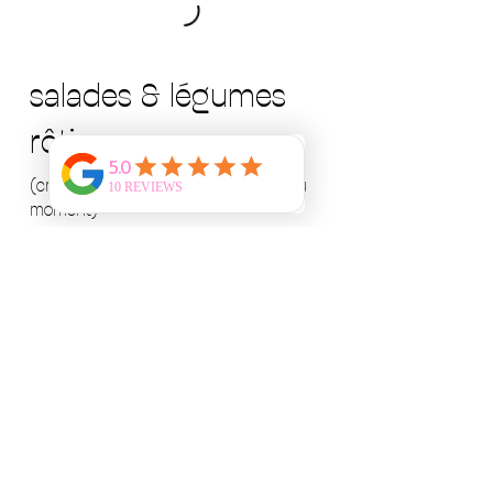
salades & légumes
rôtis
(créations instinctives selon envies du
moment)
sucré