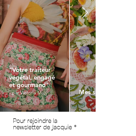
"Votre traiteur
végétal, engagé
et gourmand"
Mes services
- par Victoria Maly
Pour rejoindre la
newsletter de Jacquie