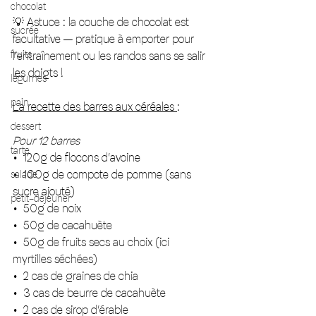
chocolat
💡 Astuce : la couche de chocolat est 
sucrée
facultative — pratique à emporter pour 
fruits
l’entraînement ou les randos sans se salir 
les doigts !
légumes
pain
La recette des barres aux céréales 
:
dessert
Pour 12 barres
tarte
•⁠  ⁠120g de flocons d’avoine 
•⁠  ⁠100g de compote de pomme (sans 
salade
sucre ajouté) 
petit-déjeuner
•⁠  ⁠50g de noix 
•⁠  ⁠50g de cacahuète 
•⁠  ⁠50g de fruits secs au choix (ici 
myrtilles séchées) 
•⁠  ⁠2 cas de graines de chia
•⁠  ⁠3 cas de beurre de cacahuète 
•⁠  ⁠2 cas de sirop d’érable 