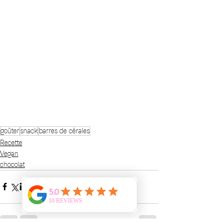
goûter
snack
barres de cérales
Recette
Vegan
chocolat